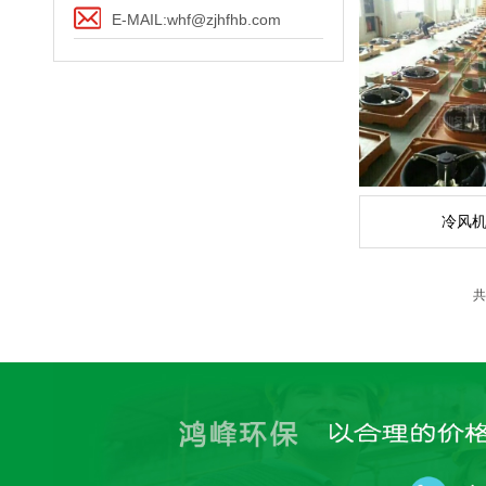
E-MAIL:whf@zjhfhb.com
冷风
共