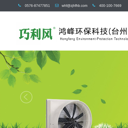
0576-87477851
whf@zjhfhb.com
400-100-7669