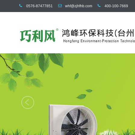
0576-87477851
whf@zjhfhb.com
400-100-7669