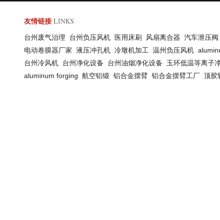
LINKS
友情链接
台州废气治理
台州负压风机
医用床刷
风扇离合器
汽车泄压
电动卷膜器厂家
液压冲孔机
冷墩机加工
温州负压风机
alumin
台州冷风机
台州净化设备
台州油烟净化设备
玉环低温等离子
aluminum forging
航空铝锻
铝合金摆臂
铝合金摆臂工厂
顶胶