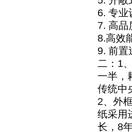
5. 
6. 
7. 
8.高
9. 
二：1
一半，
传统中
2、外框
纸采用
长，8